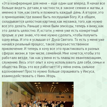
«Эта конференция для меня – еще один шаг вперед. Я начал все
больше видеть детали, в частности, в законе сеяния и жатвы, а
именно в том, как сеять и пожинать каждый день. А второе, это
о приношении, где важно быть послушным Богу. И, в общем,
складывается целостная картина, как мозаика, того, как нужно
все это делать. Раньше у меня были эпизоды, теперь я вижу, как
это делать целостно. И, кстати, у меня уже есть конкретный
прорыв: я уже знаю, что мне нужно сделать, чтобы получить
одну вещь. И это я услышал от Духа Святого. То есть у меня уже
начался реальный процесс, такое сверхъестественное
приключение. И теперь я хочу все это практиковать в разных
сферах жизни, в том числе, семейной. Мне хочется, чтобы это
работало везде, так как у меня есть планы по евангелизациям,
служению. Весь этот опыт я хочу использовать для себя, семьи и
общества. Ведь это все работает! И у меня очень сильное
вдохновение! Просто нужно больше спрашивать у Иисуса,
взаимодействовать с Ним». Игорь.