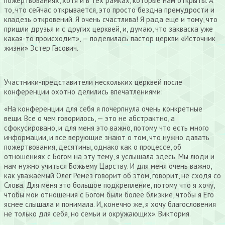
пожертвованиях, хотя и в тех рамках, которые нам открыты. А
то, что сейчас открывается, это просто бездна премудрости и
кладезь откровений. Я очень счастлива! Я рада еще и тому, что
пришли друзья и с других церквей, и, думаю, что закваска уже
какая-то происходит», — поделилась пастор церкви «Источник
жизни» Эстер Гасович.
Участники-представители нескольких церквей после
конференции охотно делились впечатлениями:
«На конференции для себя я почерпнула очень конкретные
вещи. Все о чем говорилось, — это не абстрактно, а
сфокусировано, и для меня это важно, потому что есть много
информации, и все верующие знают о том, что нужно давать
пожертвования, десятины, однако как о процессе, об
отношениях с Богом на эту тему, я услышала здесь. Мы люди и
нам нужно учиться Божьему Царству. И для меня очень важно,
как уважаемый Олег Ремез говорит об этом, говорит, не сходя со
Слова. Для меня это большое подкрепление, потому что я хочу,
чтобы мои отношения с Богом были более близкие, чтобы я Его
яснее слышала и понимала. И, конечно же, я хочу благословения
не только для себя, но семьи и окружающих». Виктория.