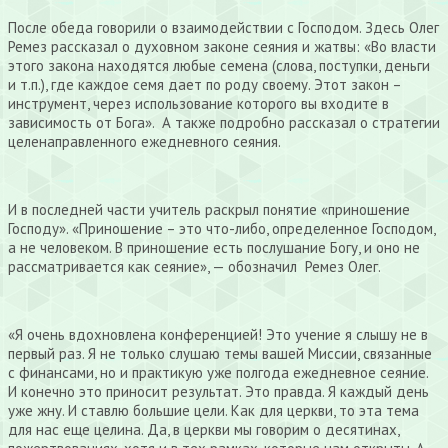
После обеда говорили о взаимодействии с Господом. Здесь Олег
Ремез рассказал о духовном законе сеяния и жатвы: «Во власти
этого закона находятся любые семена (слова, поступки, деньги
и т.п.), где каждое семя дает по роду своему. Этот закон –
инструмент, через использование которого вы входите в
зависимость от Бога». А также подробно рассказал о стратегии
целенаправленного ежедневного сеяния.
И в последней части учитель раскрыл понятие «приношение
Господу». «Приношение – это что-либо, определенное Господом,
а не человеком. В приношение есть послушание Богу, и оно не
рассматривается как сеяние», — обозначил Ремез Олег.
«Я очень вдохновлена конференцией! Это учение я слышу не в
первый раз. Я не только слушаю темы вашей Миссии, связанные
с финансами, но и практикую уже полгода ежедневное сеяние.
И конечно это приносит результат. Это правда. Я каждый день
уже жну. И ставлю большие цели. Как для церкви, то эта тема
для нас еще целина. Да, в церкви мы говорим о десятинах,