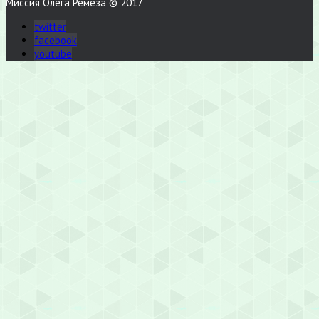
Миссия Олега Ремеза © 2017
twitter
facebook
youtube