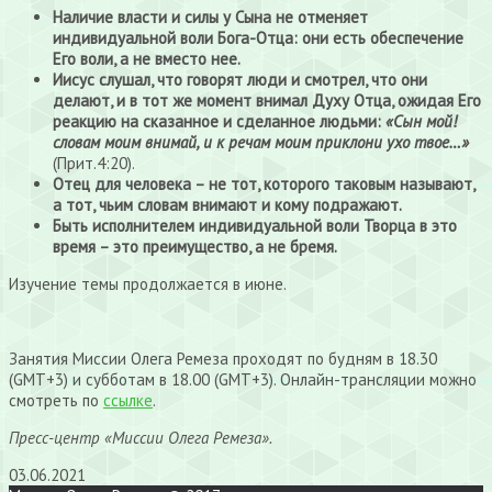
Наличие власти и силы у Сына не отменяет
индивидуальной воли Бога-Отца: они есть обеспечение
Его воли, а не вместо нее.
Иисус слушал, что говорят люди и смотрел, что они
делают, и в тот же момент внимал Духу Отца, ожидая Его
реакцию на сказанное и сделанное людьми:
«Сын мой!
словам моим внимай, и к речам моим приклони ухо твое…»
(Прит.4:20).
Отец для человека – не тот, которого таковым называют,
а тот, чьим словам внимают и кому подражают.
Быть исполнителем индивидуальной воли Творца в это
время – это преимущество, а не бремя.
Изучение темы продолжается в июне.
Занятия Миссии Олега Ремеза проходят по будням в 18.30
(GMT+3) и субботам в 18.00 (GMT+3). Онлайн-трансляции можно
смотреть по
ссылке
.
Пресс-центр «Миссии Олега Ремеза».
03.06.2021