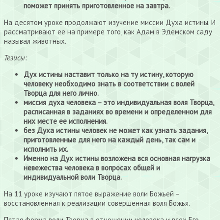
поможет принять приготовленное на завтра.
На десятом уроке продолжают изучение миссии Духа истины. И
рассматривают ее на примере того, как Адам в Эдемском саду
называл животных.
Тезисы:
Дух истины наставит только на ту истину, которую
человеку необходимо знать в соответствии с волей
Творца для него лично.
миссия духа человека – это индивидуальная воля Творца,
расписанная в заданиях во времени и определенном для
них месте ее исполнения.
без Духа истины человек не может как узнать задания,
приготовленные для него на каждый день, так сам и
исполнить их.
Именно на Дух истины возложена вся основная нагрузка
невежества человека в вопросах общей и
индивидуальной воли Творца.
На 11 уроке изучают пятое выражение воли Божьей –
восстановленная к реализации совершенная воля Божья.
Пятая форма воли Творца в отношении человека и всех Его