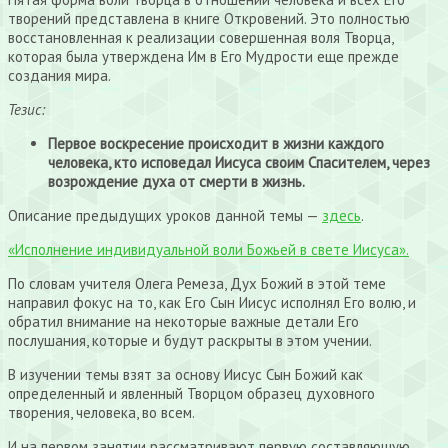
творений представлена в книге Откровений. Это полностью
восстановленная к реализации совершенная воля Творца,
которая была утверждена Им в Его Мудрости еще прежде
создания мира.
Тезис:
Первое воскресение происходит в жизни каждого
человека, кто исповедал Иисуса своим Спасителем, через
возрождение духа от смерти в жизнь.
Описание предыдущих уроков данной темы —
здесь
.
«Исполнение индивидуальной воли Божьей в свете Иисуса».
По словам учителя Олега Ремеза, Дух Божий в этой теме
направил фокус на то, как Его Сын Иисус исполнял Его волю, и
обратил внимание на некоторые важные детали Его
послушания, которые и будут раскрыты в этом учении.
В изучении темы взят за основу Иисус Сын Божий как
определенный и явленный Творцом образец духовного
творения, человека, во всем.
И на первом занятии рассматривают первую составляющую