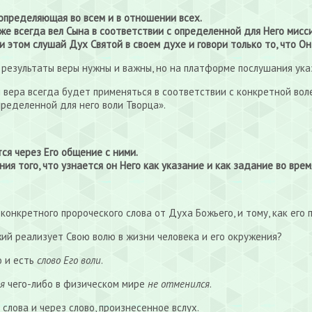
определяющая во всем и в отношении всех.
же всегда вел Сына в соответствии с определенной для Него мисс
 этом слушай Дух Святой в своем духе и говори только то, что Он
о результаты веры нужны и важны, но на платформе послушания ука
 вера всегда будет применяться в соответствии с конкретной вол
пределенной для него воли Творца».
ся через Его общение с ними.
ия того, что узнается он Него как указание и как задание во вре
онкретного пророческого слова от Духа Божьего, и тому, как его 
жий реализует Свою волю в жизни человека и его окружения?
о и есть
слово Его воли
.
я
чего-либо в физическом мире
не отменился
.
слова и через слово, произнесенное вслух.