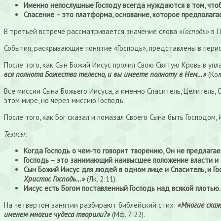
Именно непослушные Господу всегда нуждаются в том, чтоб
Спасение – это платформа, основание, которое предполага
В третьей встрече рассматривается значение слова «
Господь
» в 
События, раскрывающие понятие «Господь», представлены в перио
После того, как Сын Божий Иисус пролил Свою Святую Кровь в уп
вся полнота Божества телесно, и вы имеете полноту в Нем…»
(Кол.
Все миссии Сына Божьего Иисуса, а именно Спаситель, Целитель,
этом мире, но через миссию Господь.
После того, как Бог сказал и помазал Своего Сына быть Господом,
Тезисы:
Когда Господь о чем-то говорит творению, Он не предлагае
Господь – это занимающий наивысшее положение власти и 
Сын Божий Иисус для людей в одном лице и Спаситель, и Го
Христос Господь…»
(Лк. 2:11).
Иисус есть Богом поставленный Господь над всякой плотью.
На четвертом занятии разбирают библейский стих:
«Многие скаж
именем многие чудеса творили?»
(Мф. 7:22).