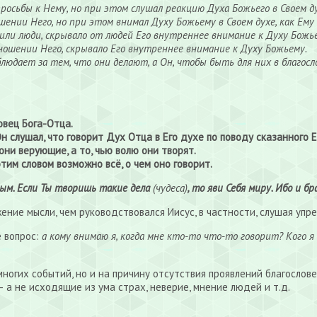
осьбы к Нему, но при этом слушал реакцию Духа Божьего в Своем дух
шении Него, но при этом внимал Духу Божьему в Своем духе, как Ему
сили люди, скрывало от людей Его внутреннее внимание к Духу Божь
ношении Него, скрывало Его внутреннее внимание к Духу Божьему.
блюдает за тем, что они делают, а Он, чтобы быть для них в благос
овец Бога-Отца.
Он слушал, что говорит Дух Отца в Его духе по поводу сказанного 
ни верующие, а то, чью волю они творят.
тим словом возможно всё, о чем оно говорит.
ным. Если Ты творишь такие дела
(чудеса)
, то яви Себя миру. Ибо и б
ние мысли, чем руководствовался Иисус, в частности, слушая упре
 вопрос:
а кому внимаю я, когда мне кто-то что-то говорит? Кого 
многих событий, но и на причину отсутствия проявлений благослов
, — а не исходящие из ума страх, неверие, мнение людей и т.д.