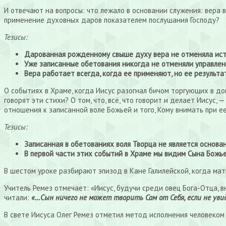
И отвечают на вопросы: что лежало в основании служения: вера 
применение духовных даров показателем послушания Господу?
Тезисы:
Дарованная рожденному свыше духу вера не отменяла истин
Уже записанные обетования никогда не отменяли управлен
Вера работает всегда, когда ее применяют, но ее результ
О событиях в Храме, когда Иисус разогнал бичом торгующих в дом
говорят эти стихи? О том, что, всё, что говорит и делает Иисус,
отношения к записанной воле Божьей и того, Кому внимать при е
Тезисы:
Записанная в обетованиях воля Творца не является основа
В первой части этих событий в Храме мы видим Сына Божье
В шестом уроке разбирают эпизод в Кане Галилейской, когда мать
Учитель Ремез отмечает: «Иисус, будучи среди овец Бога-Отца, в
читали:
«…Сын ничего не может творить Сам от Себя, если не у
В свете Иисуса Олег Ремез отметил метод исполнения человеком