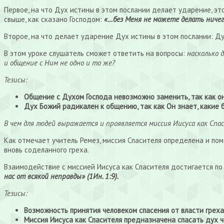
Первое, на что Дух истины в этом послании делает ударение, э
свыше, как сказано Господом:
«…без Меня не можете делать ничег
Второе, на что делает ударение Дух истины в этом послании: Дух
В этом уроке слушатель сможет ответить на вопросы:
насколько 
и общение с Ним не одно и то же?
Тезисы:
Общение с Духом Господа невозможно заменить, так как оно
Дух Божий радикален к общению, так как Он знает, какие 
В чем для людей выражается и проявляется миссия Иисуса как Спа
Как отмечает учитель Ремез, миссия Спасителя определена и пом
вновь соделанного греха.
Взаимодействие с миссией Иисуса как Спасителя достигается по
нас от всякой неправды» (1Ин. 1:9).
Тезисы:
Возможность принятия человеком спасения от власти греха 
Миссия Иисуса как Спасителя предназначена спасать дух че