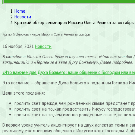
Home
Новости
Краткий обзор семинаров Миссии Олега Ремеза за октябрь
Краткий обзор семинаров Миссии Олега Ремеза за октябрь
16 ноября, 2021
Новости
В октябре в Миссии Олега Ремеза изучали темы: «Что важнее для Ду
вакцинации?» и «Терпение в вере Духу Божьему». Далее подробнее.
«Что важнее для Духа Божьего: ваше общение с Господом или вер
Это послание – обращение Духа Божьего к поданным Господа Иис
Цели этого послания:
пролить свет прежде, чем рожденный свыше предстанет п
пролить свет на то, как предоставить Иисусу господствов
пролить свет на то, чем именно рожденные свыше, не ведая
В первом уроке учитель акцентирует на двух аспектах темы и з
реальному ежедневному общению с Иисусом как с Господом. И о