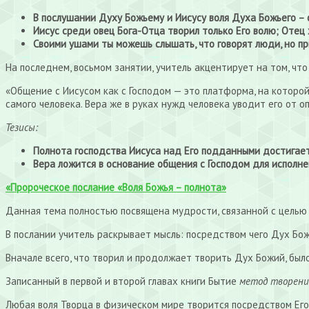
В послушании Духу Божьему и Иисусу воля Духа Божьего – 
Иисус среди овец Бога-Отца творил только Его волю; Отец 
Своими ушами ты можешь слышать, что говорят люди, но при
На последнем, восьмом занятии, учитель акцентирует на том, чт
«Общение с Иисусом как с Господом — это платформа, на которой
самого человека. Вера же в руках нужд человека уводит его от о
Тезисы:
Полнота господства Иисуса над Его подданными достигает
Вера ложится в основание общения с Господом для исполнен
«Пророческое послание «Воля Божья – полнота»
Данная тема полностью посвящена мудрости, связанной с целью к
В послании учитель раскрывает мысль: посредством чего Дух Бо
Вначале всего, что творил и продолжает творить Дух Божий, был
Записанный в первой и второй главах книги Бытие
метод творени
Любая воля Творца в физическом мире творится посредством Его 