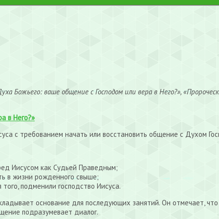
ха Божьего: ваше общение с Господом или вера в Него?», «Пророческ
а в Него?»
уса с требованием начать или восстановить общение с Духом Гос
ред Иисусом как Судьей Праведным;
ать в жизни рожденного свыше;
 того, подменили господство Иисуса.
акладывает основание для последующих занятий. Он отмечает, чт
бщение подразумевает диалог.