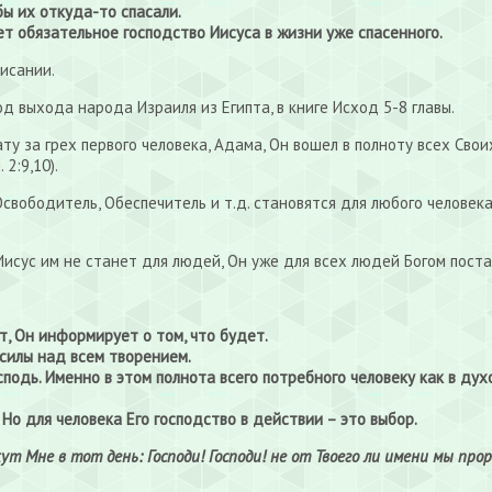
ы их откуда-то спасали.
ет обязательное господство Иисуса в жизни уже спасенного.
Писании.
д выхода народа Израиля из Египта, в книге Исход 5-8 главы.
лату за грех первого человека, Адама, Он вошел в полноту всех С
 2:9,10).
 Освободитель, Обеспечитель и т.д. становятся для любого челове
 Иисус им не станет для людей, Он уже для всех людей Богом поста
т, Он информирует о том, что будет.
силы над всем творением.
сподь. Именно в этом полнота всего потребного человеку как в дух
 Но для человека Его господство в действии – это выбор.
ут Мне в тот день: Господи! Господи! не от Твоего ли имени мы прор