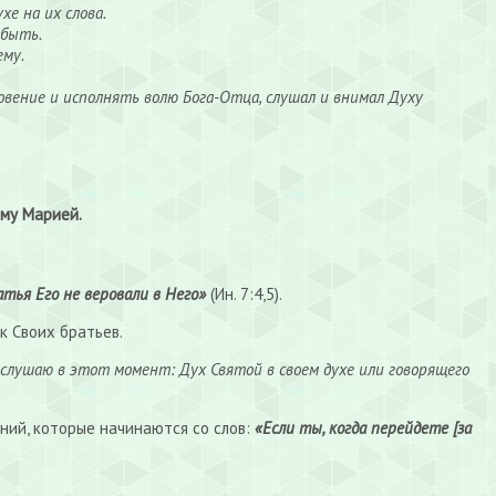
е на их слова.
 быть.
ему.
ловение и исполнять волю Бога-Отца, слушал и внимал Духу
Ему Марией.
ратья Его не веровали в Него»
(Ин. 7:4,5).
к Своих братьев.
я слушаю в этот момент: Дух Святой в своем духе или говорящего
ений, которые начинаются со слов:
«Если ты, когда перейдете [за