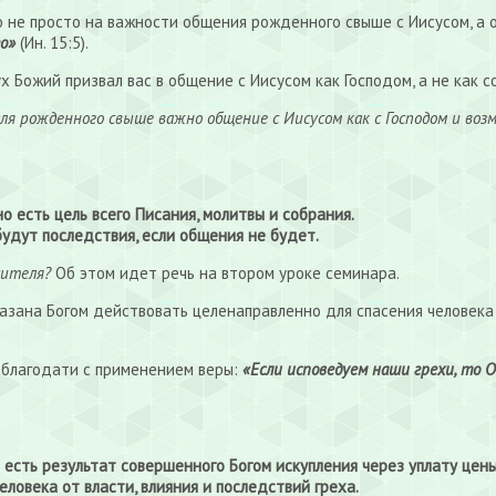
то не просто на важности общения рожденного свыше с Иисусом, 
о»
(Ин. 15:5).
 Божий призвал вас в общение с Иисусом как Господом, а не как с
для рожденного свыше важно общение с Иисусом как с Господом и воз
 есть цель всего Писания, молитвы и собрания.
будут последствия, если общения не будет.
сителя?
Об этом идет речь на втором уроке семинара.
азана Богом действовать целенаправленно для спасения человека 
 благодати с применением веры:
«Если исповедуем наши грехи, то 
есть результат совершенного Богом искупления через уплату цены 
ловека от власти, влияния и последствий греха.