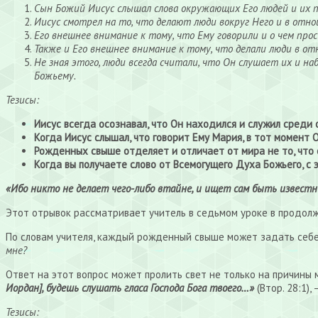
Сын Божий Иисус слышал слова окружающих Его людей и их пр
Иисус смотрел на то, что делают люди вокруг Него и в отно
Его внешнее внимание к тому, что Ему говорили и о чем про
Также и Его внешнее внимание к тому, что делали люди в от
Не зная этого, люди всегда считали, что Он слушает их и на
Божьему.
Тезисы:
Иисус всегда осознавал, что Он находился и служил среди 
Когда Иисус слышал, что говорит Ему Мария, в тот момент 
Рожденных свыше отделяет и отличает от мира не то, что о
Когда вы получаете слово от Всемогущего Духа Божьего, с э
«Ибо никто не делает чего-либо втайне, и ищет сам быть извест
Этот отрывок рассматривает учитель в седьмом уроке в продолже
По словам учителя, каждый рожденный свыше может задать себе
мне?
Ответ на этот вопрос может пролить свет не только на причины 
Иордан], будешь слушать гласа Господа Бога твоего…»
(Втор. 28:1)
Тезисы: