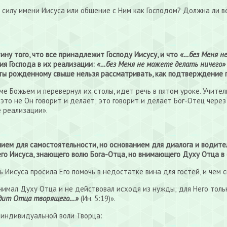
в силу имени Иисуса или общение с Ним как Господом? Должна ли 
у того, что все принадлежит Господу Иисусу, и что
«…без Меня не
ия Господа в их реализации:
«…без Меня не можете делать ничего»
аты рожденному свыше нельзя рассматривать, как подтверждение 
е Божьем и перевернул их столы, идет речь в пятом уроке. Учител
 — это не Он говорит и делает; это говорит и делает Бог-Отец чере
е реализации».
нием для самостоятельности, но основанием для диалога и водител
го Иисуса, знающего волю Бога-Отца, но внимающего Духу Отца в 
 Иисуса просила Его помочь в недостатке вина для гостей, и чем 
нимал Духу Отца и не действовал исходя из нужды; для Него тольк
видит Отца творящего…»
(Ин. 5:19)».
 индивидуальной воли Творца: