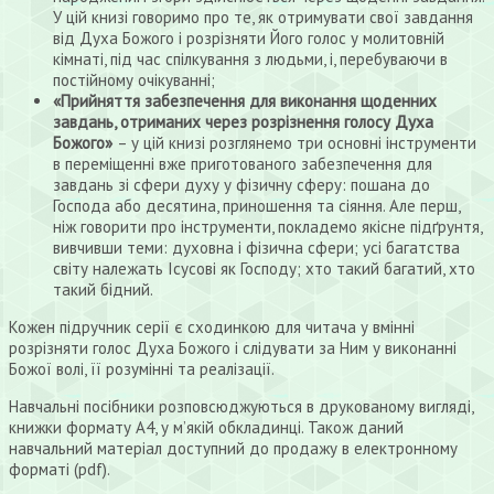
У цій книзі говоримо про те, як отримувати свої завдання
від Духа Божого і розрізняти Його голос у молитовній
кімнаті, під час спілкування з людьми, і, перебуваючи в
постійному очікуванні;
«Прийняття забезпечення для виконання щоденних
завдань, отриманих через розрізнення голосу Духа
Божого»
– у цій книзі розглянемо три основні інструменти
в переміщенні вже приготованого забезпечення для
завдань зі сфери духу у фізичну сферу: пошана до
Господа або десятина, приношення та сіяння. Але перш,
ніж говорити про інструменти, покладемо якісне підґрунтя,
вивчивши теми: духовна і фізична сфери; усі багатства
світу належать Ісусові як Господу; хто такий багатий, хто
такий бідний.
Кожен підручник серії є сходинкою для читача у вмінні
розрізняти голос Духа Божого і слідувати за Ним у виконанні
Божої волі, її розумінні та реалізації.
Навчальні посібники розповсюджуються в друкованому вигляді,
книжки формату А4, у м’якій обкладинці. Також даний
навчальний матеріал доступний до продажу в електронному
форматі (pdf).