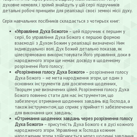
духовне немовля, і зрілий знайдуть у цій серії підручників
детальні робочі принципи для реалізації своєї земної місії духу.
Серія навчальних посібників складається з чотирьох книг:
«Управління Духа Божого»
– цей підручник є першим у
серії, бо управління Духа Божого є першою формою
взаємодії з Духом Божим у реалізації визначеної Ним
індивідуальної волі. Дух Божий детально показав, як
цілеспрямовано використовувати Його управління, доки в
народженого згори ще немає досвіду в щоденному
розрізненні Його голосу;
«Розрізнення голосу Духа Божого»
– розрізнення голосу
Духа Божого – не мета народження згори, це один з
основних інструментів для досягнення щоденних,
Творцем уже визначених цілей. Розрізнення голосу Духа
Божого повинно стати для нас інструментом, що
забезпечує отримання щоденних завдань від Господа, а
також інструментом, що сприяє у прийнятті забезпечення
для виконання цих завдань;
«Отримання щоденних завдань через розрізнення голосу
Духа Божого»
– присутність Духа Божого є в дусі кожного
народженого згори. Управління ж Господа кожним
народженим згори здійснюється через щоденні завдання.