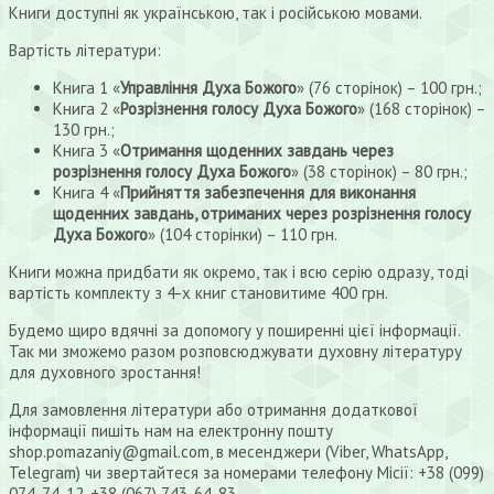
Книги доступні як українською, так і російською мовами.
Вартість літератури:
Книга 1 «
Управління Духа Божого
» (76 сторінок) – 100 грн.;
Книга 2 «
Розрізнення голосу Духа Божого
» (168 сторінок) –
130 грн.;
Книга 3 «
Отримання щоденних завдань через
розрізнення голосу Духа Божого
» (38 сторінок) – 80 грн.;
Книга 4 «
Прийняття забезпечення для виконання
щоденних завдань, отриманих через розрізнення голосу
Духа Божого
» (104 сторінки) – 110 грн.
Книги можна придбати як окремо, так і всю серію одразу, тоді
вартість комплекту з 4-х книг становитиме 400 грн.
Будемо щиро вдячні за допомогу у поширенні цієї інформації.
Так ми зможемо разом розповсюджувати духовну літературу
для духовного зростання!
Для замовлення літератури або отримання додаткової
інформації пишіть нам на електронну пошту
shop.pomazaniy@gmail.com, в месенджери (Viber, WhatsApp,
Telegram) чи звертайтеся за номерами телефону Місії: +38 (099)
074-74-12, +38 (067) 743-64-83.