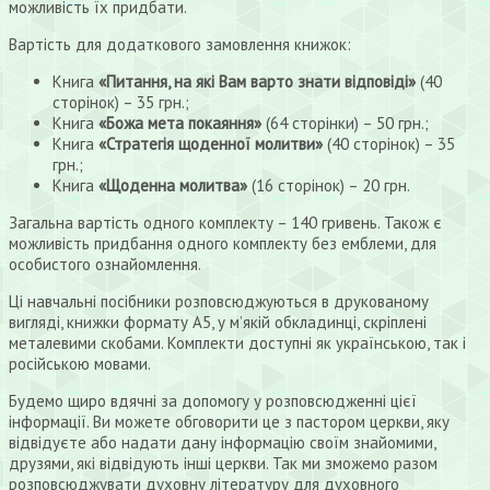
можливість їх придбати.
Вартість для додаткового замовлення книжок:
Книга
«Питання, на які Вам варто знати відповіді»
(40
сторінок) – 35 грн.;
Книга
«Божа мета покаяння»
(64 сторінки) – 50 грн.;
Книга
«Стратегія щоденної молитви»
(40 сторінок) – 35
грн.;
Книга
«Щоденна молитва»
(16 сторінок) – 20 грн.
Загальна вартість одного комплекту – 140 гривень. Також є
можливість придбання одного комплекту без емблеми, для
особистого ознайомлення.
Ці навчальні посібники розповсюджуються в друкованому
вигляді, книжки формату А5, у м’якій обкладинці, скріплені
металевими скобами. Комплекти доступні як українською, так і
російською мовами.
Будемо щиро вдячні за допомогу у розповсюдженні цієї
інформації. Ви можете обговорити це з пастором церкви, яку
відвідуєте або надати дану інформацію своїм знайомими,
друзями, які відвідують інші церкви. Так ми зможемо разом
розповсюджувати духовну літературу для духовного