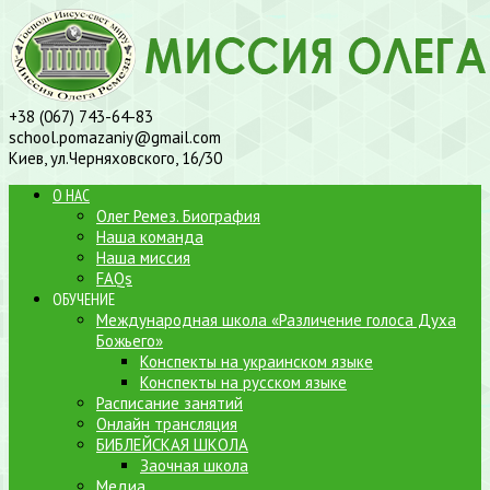
+38 (067) 743-64-83
school.pomazaniy@gmail.com
Киев, ул.Черняховского, 16/30
О НАС
Олег Ремез. Биография
Наша команда
Наша миссия
FAQs
ОБУЧЕНИЕ
Международная школа «Различение голоса Духа
Божьего»
Конспекты на украинском языке
Конспекты на русском языке
Расписание занятий
Онлайн трансляция
БИБЛЕЙСКАЯ ШКОЛА
Заочная школа
Медиа