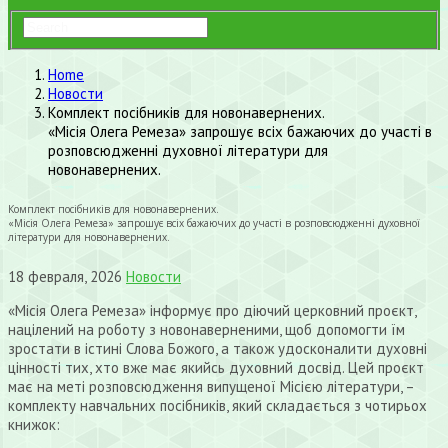
Home
Новости
Комплект посібників для новонавернених.
«Місія Олега Ремеза» запрошує всіх бажаючих до участі в
розповсюдженні духовної літератури для
новонавернених.
Комплект посібників для новонавернених.
«Місія Олега Ремеза» запрошує всіх бажаючих до участі в розповсюдженні духовної
літератури для новонавернених.
18 февраля, 2026
Новости
«Місія Олега Ремеза» інформує про діючий церковний проєкт,
націлений на роботу з новонаверненими, щоб допомогти їм
зростати в істині Слова Божого, а також удосконалити духовні
цінності тих, хто вже має якийсь духовний досвід. Цей проєкт
має на меті розповсюдження випущеної Місією літератури, –
комплекту навчальних посібників, який складається з чотирьох
книжок: