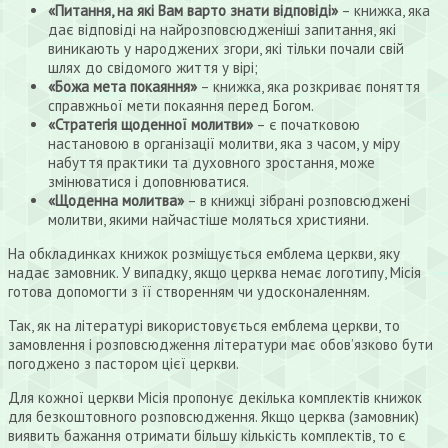
«Питання, на які Вам варто знати відповіді»
– книжка, яка
дає відповіді на найрозповсюдженіші запитання, які
виникають у народжених згори, які тільки почали свій
шлях до свідомого життя у вірі;
«Божа мета покаяння»
– книжка, яка розкриває поняття
справжньої мети покаяння перед Богом.
«Стратегія щоденної молитви»
– є початковою
настановою в організації молитви, яка з часом, у міру
набуття практики та духовного зростання, може
змінюватися і доповнюватися.
«Щоденна молитва»
– в книжці зібрані розповсюджені
молитви, якими найчастіше моляться християни.
На обкладинках книжок розміщується емблема церкви, яку
надає замовник. У випадку, якщо церква немає логотипу, Місія
готова допомогти з її створенням чи удосконаленням.
Так, як на літературі використовується емблема церкви, то
замовлення і розповсюдження літератури має обов’язково бути
погоджено з пастором цієї церкви.
Для кожної церкви Місія пропонує декілька комплектів книжок
для безкоштовного розповсюдження. Якщо церква (замовник)
виявить бажання отримати більшу кількість комплектів, то є