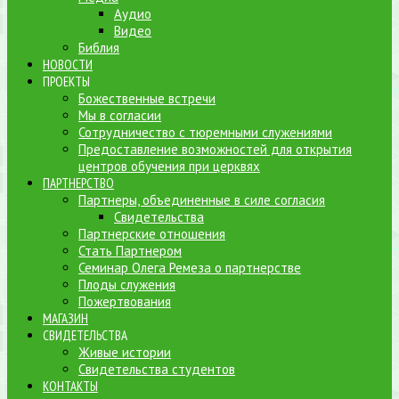
Аудио
Видео
Библия
НОВОСТИ
ПРОЕКТЫ
Божественные встречи
Мы в согласии
Сотрудничество с тюремными служениями
Предоставление возможностей для открытия
центров обучения при церквях
ПАРТНЕРСТВО
Партнеры, объединенные в силе согласия
Свидетельства
Партнерские отношения
Стать Партнером
Семинар Олега Ремеза о партнерстве
Плоды служения
Пожертвования
МАГАЗИН
СВИДЕТЕЛЬСТВА
Живые истории
Свидетельства студентов
КОНТАКТЫ