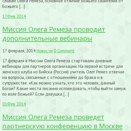
словам Олега Ремеза, основное отличие Божьего Евангелия от
Божьего […]
17
Фев 2014
Миссия Олега Ремеза проводит
дополнительные вебинары
17 февраля, 2014
Новости
0 Comment
17 февраля в Миссии Олега Ремеза стартовали дневные
вебинары для партнеров организации. На первой встрече для
женского клуба из Бийска (Россия) учитель Олег Ремез отвечал
на вопросы, связанные с отношениями до брака и в
супружестве. «Как можно узнать, что это человек, данный
Богом? Какие места писания исповедовать, чтобы выйти замуж
по воле Божьей? Если девушка […]
01
Фев 2014
Миссия Олега Ремеза проведет
партнерскую конференцию в Москве