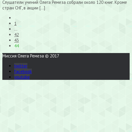
Слушатели учений Олега Ремеза собрали около 120 книг. Кроме
стран СНГ, в акции […]
1
…
42
43
44
Миссия Олега Ремеза © 2017
twitter
facebook
youtube